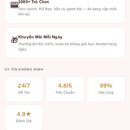
1000+ Trò Chơi
🎰
Slot, casino, thể thao, bắn cá, game bài — đa dạng, cập nhật
liên tục.
Khuyến Mãi Mỗi Ngày
🎁
Thưởng tân thủ 100%, hoàn trả không giới hạn, freebet hàng
ngày.
UY TÍN KHẲNG ĐỊNH
24/7
4.8/5
99%
Hỗ Trợ
Tiêu Chuẩn
Hài Lòng
4.9★
Đánh Giá