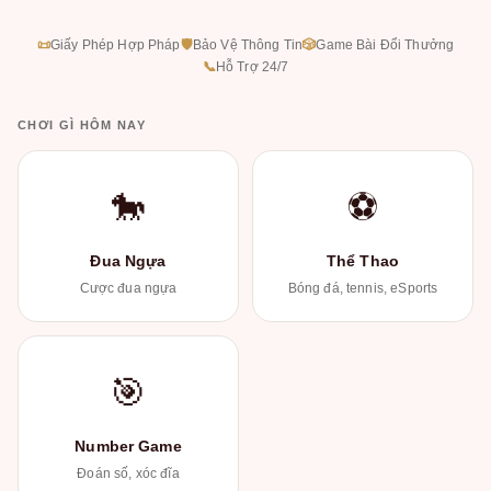
📜
Giấy Phép Hợp Pháp
🛡
Bảo Vệ Thông Tin
🎲
Game Bài Đổi Thưởng
📞
Hỗ Trợ 24/7
CHƠI GÌ HÔM NAY
🐎
⚽
Đua Ngựa
Thể Thao
Cược đua ngựa
Bóng đá, tennis, eSports
🎯
Number Game
Đoán số, xóc đĩa