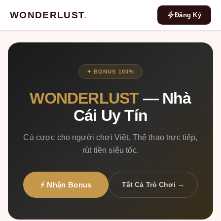
WONDERLUST
.
Đăng Ký
✦ BONUS 100%
WONDERLUST
— Nhà
Cái Uy Tín
Cá cược cho người chơi Việt. Thể thao trực tiếp,
rút tiền siêu tốc.
⚡ Nhận Bonus
Tất Cả Trò Chơi →